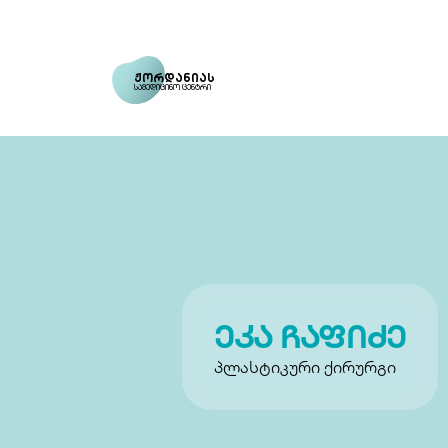
ჟორდანიას
სამედიცინო ცენტრი
ეკა ჩაფიძე
პლასტიკური ქირურგი