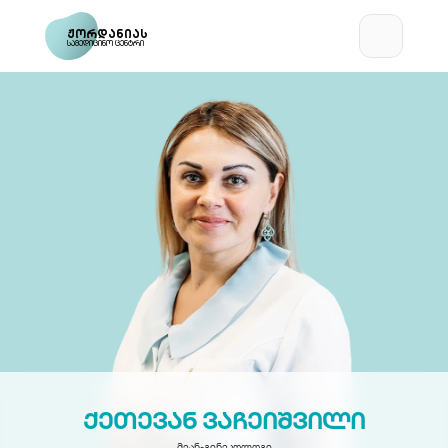
ჟორდანიას
სამედიცინო ცენტრი
ქეთევან ვაჩეიშვილი
მეან-გინეკოლოგი