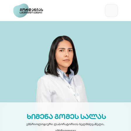
ჟორდანიას
სამედიცინო ცენტრი
 ხიმენა გომეს სალას
ემბრიოლოგიური ლაბორატორიის ხელმძღვანელი, 
ემბრიოლოგი