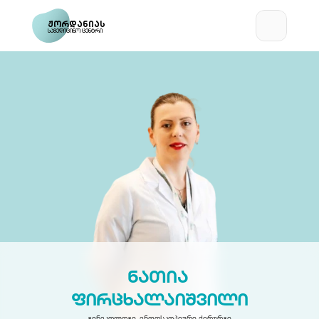
ჟორდანიას
სამედიცინო ცენტრი
ნათია 
ფირცხალაიშვილი
გინეკოლოგი, ენდოსკოპიური ქირურგი