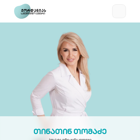
ჟორდანიას
სამედიცინო ცენტრი
თინათინ თომაძე
პლასტიკური-გინეკოლოგი